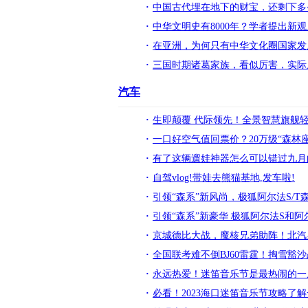
中国古代埋在地下的财宝，还剩下多
中华文明史有8000年？学者提出新
在亚洲，为何只有中华文化圈国家发
三国时期诸葛家族，看似厉害，实际
汽车
生即颠覆 代际领先！全景智慧旗舰轻
一口好空气值回票价？20万级“森林
有了这辆遛娃神器怎么可以错过九月
自驾vlog!带娃去熊猫基地,发车啦!
引领“森系”新风尚，极狐阿尔法S/T
引领“森系”新豪华 极狐阿尔法S和
京城德比大战，魔核兄弟助阵！北汽
全国联考难不倒BJ60雷霆！掏雪豁
永远热爱！迷笛音乐节是最热闹的一
必看！2023海口迷笛音乐节攻略了