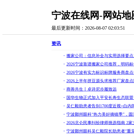
宁波在线网-网站地
最后更新时间：2026-08-07 02:03:51
资讯
搬家公司：信息补全与实用选择要点
2026宁波靠谱搬家公司推荐，明码
2026宁波有实力标识标牌服务商盘
2026上半年拼豆源头求推荐厂家盘
商善共生丨卓诗尼步履致远
国华生物正式加入平安长寿生态联盟
吴仁毅助患者告别1700度近视+白内
宁波鄞州眼科“热力美好摘镜季”，圆
2026北仑民事纠纷律师挑选指南 2
宁波鄞州眼科吴仁毅院长助患者“重见