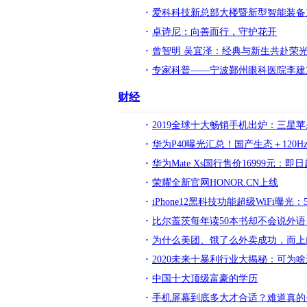
爱科科技新总部大楼暨新型智能装备
卓诗尼：向善而行，守护花开
曾智明 吴宜泽：经典与新生共赴荣
专家科普——宁波鄞州眼科医院李建
财经
2019全球十大畅销手机出炉：三星
华为P40曝光汇总！国产生态＋120
华为Mate Xs国行售价16999元：
荣耀全新官网HONOR.CN上线
iPhone12黑科技功能超级WiFi曝光
比尔盖茨每年读50本书却不会说外
为什么美团、饿了么外卖成功，而上
2020未来十暴利行业大揭秘：可为
中国十大顶级富豪的学历
手机屏幕到底多大才合适？难道真的