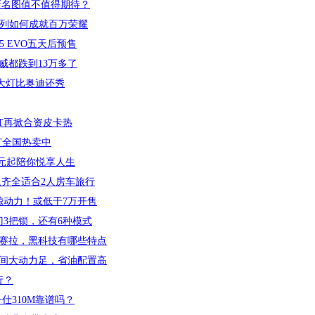
新名图值不值得期待？
系列如何成就百万荣耀
5 EVO五天后预售
威都跌到13万多了
 9大灯比奥迪还秀
T再掀合资皮卡热
T全国热卖中
万元起陪你悦享人生
卫齐全适合2人房车旅行
鲸动力！或低于7万开售
门3把锁，还有6种模式
赛拉，黑科技有哪些特点
空间大动力足，省油配置高
行？
仕310M靠谱吗？