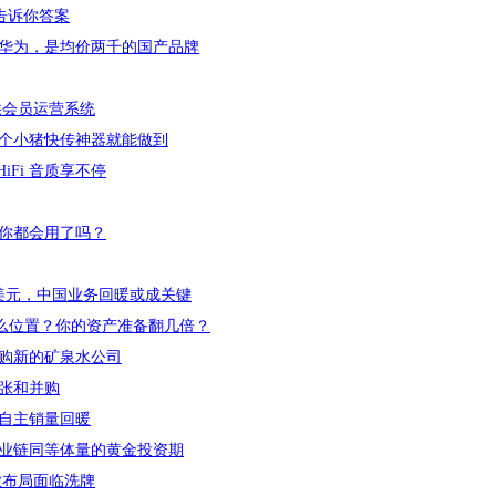
点告诉你答案
华为，是均价两千的国产品牌
供会员运营系统
个小猪快传神器就能做到
iFi 音质享不停
你都会用了吗？
亿美元，中国业务回暖或成关键
么位置？你的资产准备翻几倍？
购新的矿泉水公司
张和并购
，自主销量回暖
业链同等体量的黄金投资期
业布局面临洗牌