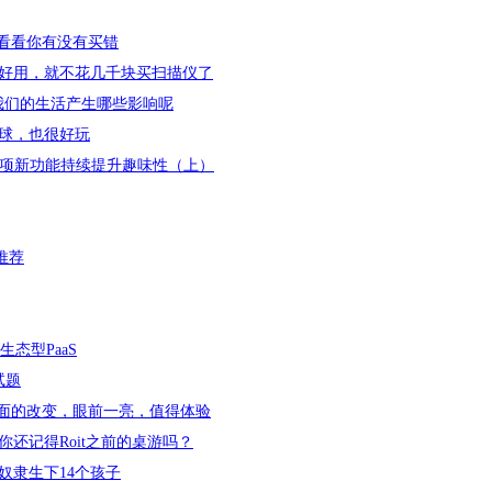
，看看你有没有买错
好用，就不花几千块买扫描仪了
我们的生活产生哪些影响呢
球，也很好玩
，14项新功能持续提升趣味性（上）
推荐
态型PaaS
试题
：用户界面的改变，眼前一亮，值得体验
还记得Roit之前的桌游吗？
奴隶生下14个孩子