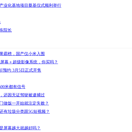
产业化基地项目奠基仪式顺利举行
光
东院长
苹果霸榜，国产仅小米入围
Hz屏幕＋超级影像系统，你买吗？
即日起预约 3月5日正式开售
：500米都有信号
语，还因无证驾驶被逮捕过
门做饭一开始就注定失败？
啥还有垃圾分类跟5G短视频？
是屏幕越大就越好吗？