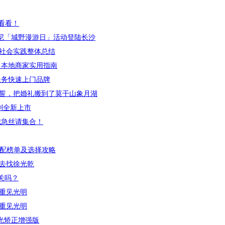
看看！
卓诗尼「城野漫游日」活动登陆长沙
社会实践整体总结
谱 本地商家实用指南
服务快速上门品牌
湖誓，把婚礼搬到了莫干山象月湖
列全新上市
城急丝请集合！
适配榜单及选择攻略
去找徐光乾
关吗？
重见光明
重见光明
散光矫正增强版