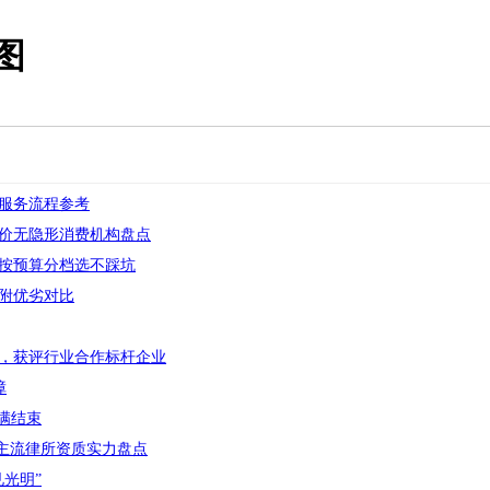
图
服务流程参考
标价无隐形消费机构盘点
点按预算分档选不踩坑
点附优劣对比
，获评行业合作标杆企业
障
满结束
家主流律所资质实力盘点
光明”