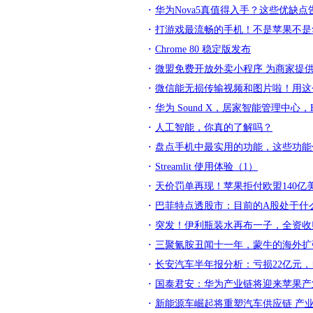
华为Nova5真值得入手？这些优缺
打游戏最流畅的手机！不是苹果不是
Chrome 80 稳定版发布
微盟免费开放外卖小程序 为商家提
微信能无损传输视频和图片啦！用这
华为 Sound X，居家智能管理中心，H
人工智能，你真的了解吗？
盘点手机中最实用的功能，这些功能
Streamlit 使用体验（1）
天价罚单再现！苹果拒付欧盟140
巴菲特点透股市：目前的A股处于什
突发！伊利瓶装水再布一子，全资收
三聚氰胺丑闻十一年，蒙牛的海外扩
长安汽车半年报分析：亏损22亿元
国泰君安：华为产业链将迎来苹果产
新能源车崛起将重塑汽车供应链 产