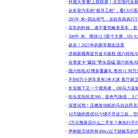
外观大变/配上双联屏！北京现代全
从长安汽车的“探月工程”，看CS35
285牛·米+四出排气，这款东风风行T
买车的时候，请不要忽略美系车，君
300牛·米、两块12.3英寸大屏，DS
超全！2021年的新车都在这里
济南新规再提升皮卡路权 国六铃拓A
合资皮卡“爆款”势头迅猛 国六铃拓A
国六铃拓AT携多重豪礼 售价11.98
不到8万小房车竟有2米大床 客厅厨
长安旗下又一个搅局者，180马力蓝
街头实拍坦克300，蓝色气场强，入
深度试驾！压燃发动机的马自达昂克
10万级的质优SUV绕不开这三款，
2万元预算买什么二手车？奥拓行不
声称能灭掉所有400cc以下踏板车的升