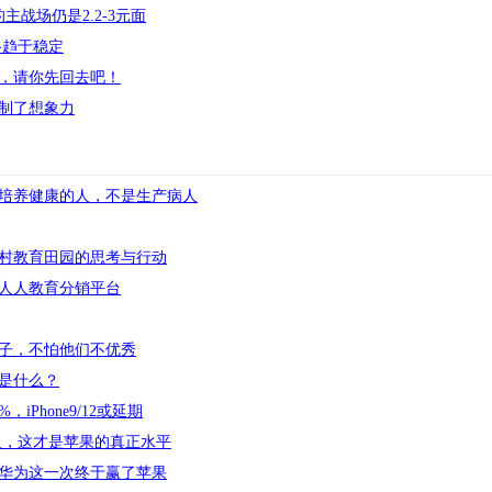
主战场仍是2.2-3元面
格趋于稳定
，请你先回去吧！
制了想象力
培养健康的人，不是生产病人
村教育田园的思考与行动
人人教育分销平台
子，不怕他们不优秀
是什么？
Phone9/12或延期
格感人，这才是苹果的真正水平
华为这一次终于赢了苹果