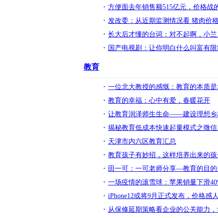
方便面去年销售额515亿元，价格战的
发改委：从近期监测情况看 猪肉价
长大后才懂的台词：对不起啊，小兰
国产电视剧：让你明白什么叫富有限
教育
一位北大教授的感慨：教育的本质是
教育的幸福：心中有爱，春暖花开
让教育润泽师生生命——建设理想乡
揭秘教育低成本快速起量模式之微信
天津市内六区教育汇总
教育孩子有妙招，这样培养出来的孩
田一可：一可老师分享—教育的目的
一场疫情的滚雪球：苹果销量下滑40%，i
iPhone12或将9月正式发布，价
从保修延期策略看企业的公关能力，