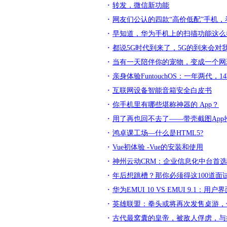
转发，微信新功能
网友们公认的四款“高价低配”手机
早知道，华为手机上的扫描功能这么
都说5G时代到来了，5G的到来会对
当有一天陪伴你的宠物，变成一个网
亲身体验FuntouchOS：一年两代
互联网设备智能音箱安全白皮书
你手机里有哪些堪称神器的 App？
用了再也回不去了——带壳截图App
鸿卓课工场—什么是HTML5?
Vue初体验 -Vue的安装和使用
神州云动CRM：企业信息化中台首选生
年后想跳槽？那你必须得这100道面
华为EMUI 10 VS EMUI 9.1
英雄联盟：拳头或将再次发售桌游，你
古代最窝囊的皇帝，被敌人俘虏，与