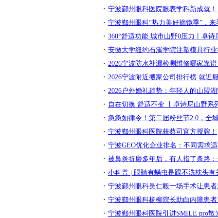
宁波鄞州眼科医院眼表学科新成就！
宁波鄞州眼科“热力美好摘镜季”，来
360°舒适功能 城市山野0压力丨
安徽大学纽约石溪学院注塑模具行业
2026宁波防水补漏检测维修哪家靠
2026宁波附近搬家公司排行榜 就近
2026户外婚礼趋势：年轻人的山盟
自在切换 舒适不变 丨卓诗尼山野系
急急如律令！第二届粉丝节2.0，全
宁波鄞州眼科医院获蔡司官方授牌！
宁波GEO优化企业排名：不同需求
被鼻炎折磨多年后，有人指了条路：
小科普 | 眼睛有螨虫是跟不洗枕头有
宁波鄞州眼科吴仁毅一场手术让患者
宁波鄞州眼科杨柳院长助白内障患者
宁波鄞州眼科医院引进SMILE pro