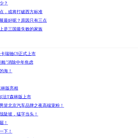
少？
观点，或将打破西方标准
展最好呢？原因只有三点
上是三国最失败的家族
卡瑞驰C9正式上市
座舱”消除中年焦虑
的海！
森林版亮相
阿尔法T森林版上市
男篮北京汽车品牌之夜高端宠粉！
沙战陡坡，猛字当头！
届！
解一下！