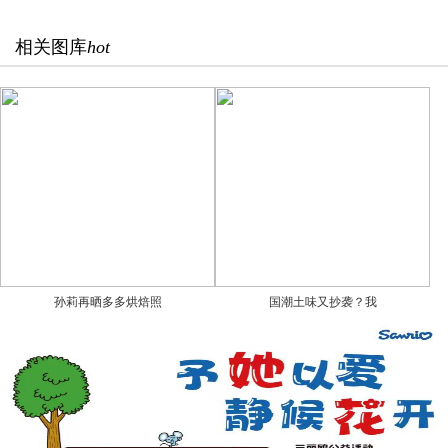
相关图库
hot
孙莉再晒多多烘焙照
国潮土味又抄袭？我