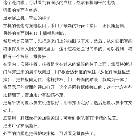
这个是猫眼，可以看到有圆形的立柱，然后有根扁平的电缆。
猫眼的侧面有喇叭。
显示屏主机，背面的样子。
主机的侧边有充电接口，采用了最新的Type-C接口，正反随意插。
另外的侧面则有TF卡插槽和喇叭。
然后就是安装了，先把原来门上的猫眼取下来，然后，从外面把智能
猫眼探头插入旧的猫眼里面，这个过程还是很简单的。可以看到，猫
眼有一个按钮，摄像头。
在室内，安装挂板，挂板是卡在过来的猫眼的柱子上面，然后将通过
门洞穿过来的扁平线闯过，用2根合适长度的螺丝（从配件螺丝里选
择），把挂板固定住。这样挂板、门、外面的猫眼，就成为一体了。
将显示屏的背面的锁口打开，这个是同数据线接口的，这个地方有些
太精细了，普通用户有些搞不定。
把扁平线同显示屏主机连接好，用卡扣固定好，然后把显示屏卡在支
架上。
底部用一颗螺丝拧紧加强紧固，可看到喇叭和TF卡槽的位置。
把出厂保护膜撕掉。
外面的猫眼也把保护膜撕掉，可以看见摄像头了。