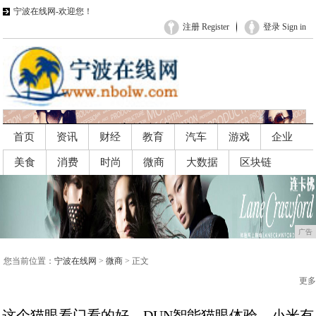
宁波在线网-欢迎您！
注册 Register
登录 Sign in
首页
资讯
财经
教育
汽车
游戏
企业
美食
消费
时尚
微商
大数据
区块链
广告
广告
您当前位置：
宁波在线网
>
微商
> 正文
更多
这个猫眼看门看的好，DUN智能猫眼体验，小米有