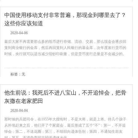
中国使用移动支付非常普遍，那现金到哪里去了？
这些你应该知道
2020-04-06
最后大家不再需要那么多的纸币进行存储、流动、交易，那么现金会逐步回
笼到商业银行的金库，然后再回笼到人民银行的基金库，次年度发行货币的
时候，央行就可以适当减少现钞印刷量，但是货币发行总量是不会减少的。
查看全文
标签：无
他生前说：我死后不进八宝山，不开追悼会，把骨
灰撒在老家肥田
2020-04-04
那时候的兵团司令，在1955年大授衔时，不是大将，就是上将。待几个孩子
从外地赶来之后，他们开了个家庭会，最后形成了五个“不”：第一，不开追
悼会；第二，不送花圈；第三，不组织向遗体告别；第四，不通知生前友
好；第五，不请负责同志护送遗体火化。