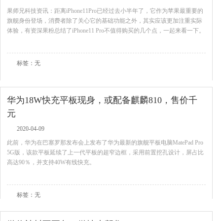
果师兄科技资讯：距离iPhone11Pro已经过去小半年了，它作为苹果最重要的
旗舰身份登场，消费者除了关心它的基础功能之外，其实应该更加注重实际
体验，有资深果粉总结了iPhone11 Pro不值得购买的几个点，一起来看一下。
查看全文
标签：无
华为18W快充平板现身，或配备麒麟810，售价千
元
2020-04-09
此前，华为在巴塞罗那发布会上发布了华为最新的旗舰平板电脑MatePad Pro
5G版，该款平板延续了上一代平板的超窄边框，采用前置挖孔设计，屏占比
高达90％，并支持40W有线快充。
查看全文
标签：无