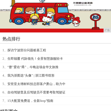
广告
热点排行
1、
探访宁波部分问题桩基工程
2、
生即颠覆 代际领先！全景智慧旗舰轻卡
3、
“婺”爱在“甬”，今晚这场金华文旅推
4、
我为浙图选“头像” | 浙江图书馆形
5、
安世亚太增材科技总部落户萧山，助力中
6、
自动驾驶普及后驾驶员不需要考取驾驶证
7、
15大配置免费送，全新Jeep⁺指南