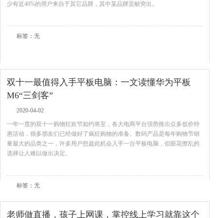
少有近40%的用户来自于其它品牌，其中某品牌贡献突出。
查看全文
标签：无
双十一最值得入手平板电脑：一文读懂华为平板
M6“三剑客”
2020-04-02
一年一度的双十一购物狂欢节如约将至，各大电商平台强势推出众多低价特
惠活动，很多朋友们已经做好了疯狂购物的准备。数码产品是每年购物节销
量最大的品类之一，许多用户想趁此机会入手一台平板电脑，但眼花缭乱的
选择让人难以做出决定。
查看全文
标签：无
老师做直播，孩子上网课，掌控线上学习就靠这个