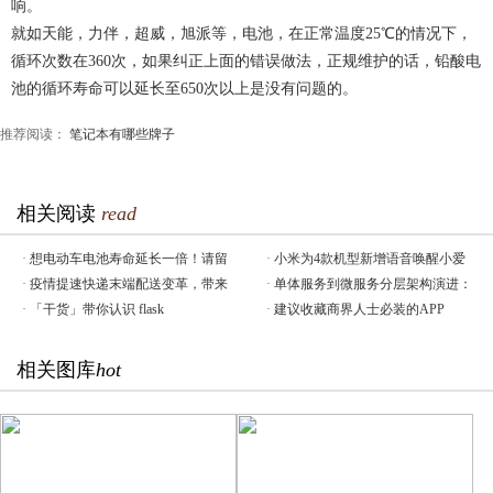
响。
就如天能，力伴，超威，旭派等，电池，在正常温度25℃的情况下，
循环次数在360次，如果纠正上面的错误做法，正规维护的话，铅酸电
池的循环寿命可以延长至650次以上是没有问题的。
推荐阅读：
笔记本有哪些牌子
相关阅读
read
·
想电动车电池寿命延长一倍！请留
·
小米为4款机型新增语音唤醒小爱
·
疫情提速快递末端配送变革，带来
·
单体服务到微服务分层架构演进：
·
「干货」带你认识 flask
·
建议收藏商界人士必装的APP
相关图库
hot