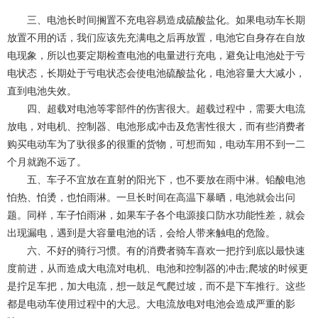
三、电池长时间搁置不充电容易造成硫酸盐化。如果电动车长期
放置不用的话，我们应该先充满电之后再放置，电池它自身存在自放
电现象，所以也要定期检查电池的电量进行充电，避免让电池处于亏
电状态，长期处于亏电状态会使电池硫酸盐化，电池容量大大减小，
直到电池失效。
四、超载对电池等零部件的伤害很大。超载过程中，需要大电流
放电，对电机、控制器、电池形成冲击及危害性很大，而有些消费者
购买电动车为了驮很多的很重的货物，可想而知，电动车用不到一二
个月就跑不远了。
五、车子不宜放在直射的阳光下，也不要放在雨中淋。铅酸电池
怕热、怕烫，也怕雨淋。一旦长时间在高温下暴晒，电池就会出问
题。同样，车子怕雨淋，如果车子各个电源接口防水功能性差，就会
出现漏电，遇到是大容量电池的话，会给人带来触电的危险。
六、不好的骑行习惯。有的消费者骑车喜欢一把拧到底以最快速
度前进，从而造成大电流对电机、电池和控制器的冲击;爬坡的时候更
是拧足车把，加大电流，想一鼓足气爬过坡，而不是下车推行。这些
都是电动车使用过程中的大忌。大电流放电对电池会造成严重的影