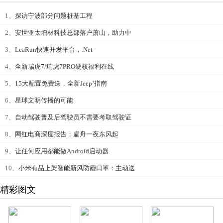
1、
探访宁波部分问题桩基工程
2、
安世亚太增材科技总部落户萧山，助力中
3、
LeaRun快速开发平台，.Net
4、
全新瑞虎7/瑞虎7PRO硬核福利在线
5、
15大配置免费送，全新Jeep⁺指南
6、
星球文明传播的可能
7、
自动驾驶普及后驾驶员不需要考取驾驶证
8、
网红电商深度报告：扁舟一夜东风起
9、
让任何应用都能做Android启动器
10、
小米有品上架智能新风防霾口罩：主动送
精彩图文