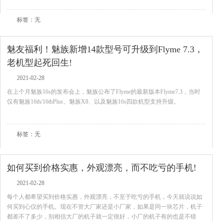
标签：无
魅友福利！魅族新增14款型号可升级到Flyme 7.3，
老机型起死回生!
2021-02-28
在上个月魅族16s的发布会上，魅族公布了Flyme的最新版本Flyme7.3，当时
仅有魅族16th/16thPlus、魅族X8、以及魅族16s四款机型支持升级。
查看全文
标签：无
如何买到价格实惠，外观漂亮，而不吃亏的手机!
2021-02-28
每个人都希望买到价格实惠，外观漂亮，不至于吃亏的手机，今天就说说如
何买到心仪的手机。现在不管大厂家还是小厂家，如果是同一块芯片，机子
都差不了多少，别相信大厂的机子就一定很好，小厂的机子有的也是不错