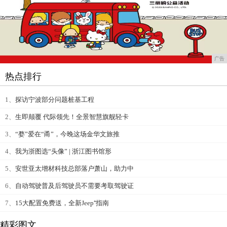
广告
热点排行
1、
探访宁波部分问题桩基工程
2、
生即颠覆 代际领先！全景智慧旗舰轻卡
3、
“婺”爱在“甬”，今晚这场金华文旅推
4、
我为浙图选“头像” | 浙江图书馆形
5、
安世亚太增材科技总部落户萧山，助力中
6、
自动驾驶普及后驾驶员不需要考取驾驶证
7、
15大配置免费送，全新Jeep⁺指南
精彩图文