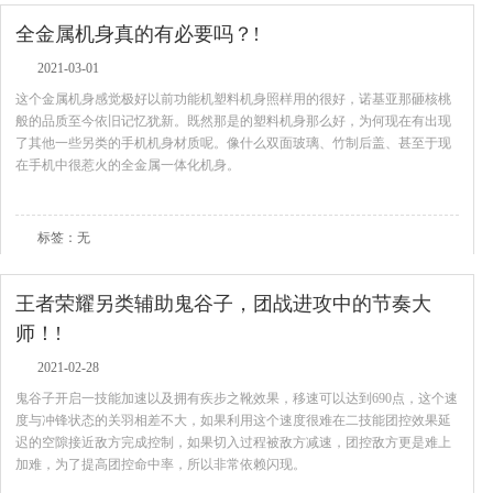
全金属机身真的有必要吗？!
2021-03-01
这个金属机身感觉极好以前功能机塑料机身照样用的很好，诺基亚那砸核桃
般的品质至今依旧记忆犹新。既然那是的塑料机身那么好，为何现在有出现
了其他一些另类的手机机身材质呢。像什么双面玻璃、竹制后盖、甚至于现
在手机中很惹火的全金属一体化机身。
查看全文
标签：无
王者荣耀另类辅助鬼谷子，团战进攻中的节奏大
师！!
2021-02-28
鬼谷子开启一技能加速以及拥有疾步之靴效果，移速可以达到690点，这个速
度与冲锋状态的关羽相差不大，如果利用这个速度很难在二技能团控效果延
迟的空隙接近敌方完成控制，如果切入过程被敌方减速，团控敌方更是难上
加难，为了提高团控命中率，所以非常依赖闪现。
查看全文