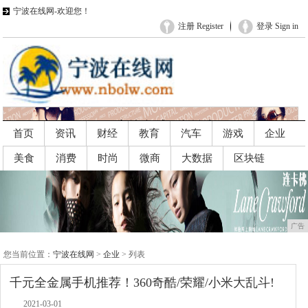
宁波在线网-欢迎您！
注册 Register
登录 Sign in
首页
资讯
财经
教育
汽车
游戏
企业
美食
消费
时尚
微商
大数据
区块链
广告
广告
您当前位置：
宁波在线网
>
企业
> 列表
千元全金属手机推荐！360奇酷/荣耀/小米大乱斗!
2021-03-01