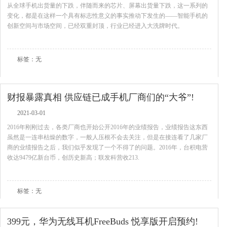
从全球手机出货量的下跌，伴随而来的芯片、屏幕出货量下跌，这一系列的
变化，都是在这样一个具有标志性意义的事实推动下发生的——智能手机的
创新空间与市场空间，已经双重封顶，行业已经进入大洗牌时代。
查看全文
标签：无
财报暴露真相 供应链已成手机厂商们的“大爷”!
2021-03-01
2016年刚刚过去，各类厂商也开始公开2016年的业绩报告，业绩报告这东西
虽然是一连串枯燥的数字，一般人压根不会去关注，但是在接连看了几家厂
商的业绩报告之后，我们似乎发现了一个不得了的问题。2016年，台积电营
收达9479亿新台币，创历史新高；联发科营收213.
查看全文
标签：无
399元，华为无线耳机FreeBuds 悦享版开启预约!