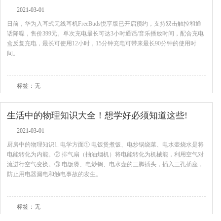
2021-03-01
日前，华为入耳式无线耳机FreeBuds悦享版已开启预约，支持双击触控和通
话降噪，售价399元。单次充电最长可达3小时通话/音乐播放时间，配合充电
盒反复充电，最长可使用12小时，15分钟充电可带来最长90分钟的使用时
间。
查看全文
标签：无
生活中的物理知识大全！想学好必须知道这些!
2021-03-01
厨房中的物理知识1. 电学方面① 电饭煲煮饭、电炒锅烧菜、电水壶烧水是将
电能转化为内能。② 排气扇（抽油烟机）将电能转化为机械能，利用空气对
流进行空气变换。③ 电饭煲、电炒锅、电水壶的三脚插头，插入三孔插座，
防止用电器漏电和触电事故的发生。
查看全文
标签：无