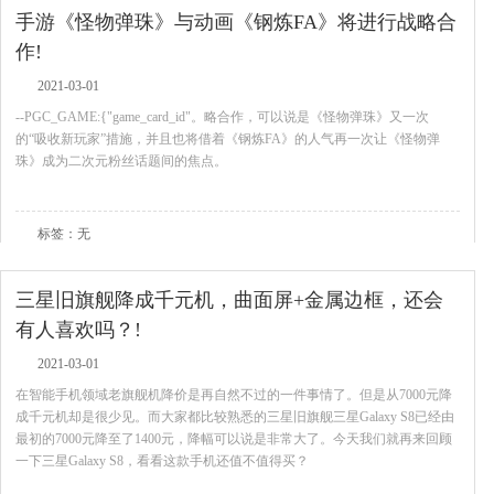
手游《怪物弹珠》与动画《钢炼FA》将进行战略合
作!
2021-03-01
--PGC_GAME:{"game_card_id"。略合作，可以说是《怪物弹珠》又一次
的“吸收新玩家”措施，并且也将借着《钢炼FA》的人气再一次让《怪物弹
珠》成为二次元粉丝话题间的焦点。
查看全文
标签：无
三星旧旗舰降成千元机，曲面屏+金属边框，还会
有人喜欢吗？!
2021-03-01
在智能手机领域老旗舰机降价是再自然不过的一件事情了。但是从7000元降
成千元机却是很少见。而大家都比较熟悉的三星旧旗舰三星Galaxy S8已经由
最初的7000元降至了1400元，降幅可以说是非常大了。今天我们就再来回顾
一下三星Galaxy S8，看看这款手机还值不值得买？
查看全文