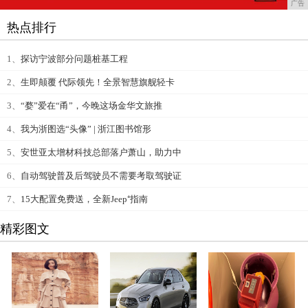
广告
热点排行
1、
探访宁波部分问题桩基工程
2、
生即颠覆 代际领先！全景智慧旗舰轻卡
3、
“婺”爱在“甬”，今晚这场金华文旅推
4、
我为浙图选“头像” | 浙江图书馆形
5、
安世亚太增材科技总部落户萧山，助力中
6、
自动驾驶普及后驾驶员不需要考取驾驶证
7、
15大配置免费送，全新Jeep⁺指南
精彩图文