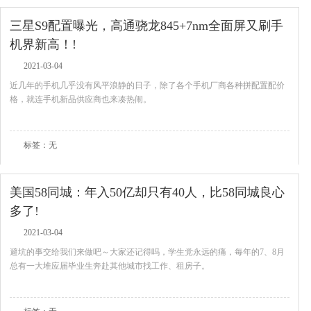
三星S9配置曝光，高通骁龙845+7nm全面屏又刷手
机界新高！!
2021-03-04
近几年的手机几乎没有风平浪静的日子，除了各个手机厂商各种拼配置配价
格，就连手机新品供应商也来凑热闹。
查看全文
标签：无
美国58同城：年入50亿却只有40人，比58同城良心
多了!
2021-03-04
避坑的事交给我们来做吧～大家还记得吗，学生党永远的痛，每年的7、8月
总有一大堆应届毕业生奔赴其他城市找工作、租房子。
查看全文