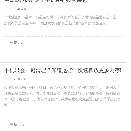
魅蓝6发布会 除了手机还有摄影杂志!
2021-03-04
作为魅族旗下品牌，魅蓝在相隔一个月的时间召开了两场新品发布会，上一
次发布的是魅蓝Note6，而这次发布的则是被称作“基本款”的魅蓝6。
查看全文
标签：无
手机只会一键清理？知道这些，快速释放更多内存!
2021-03-04
虽说安卓现在已不同于往日，再也不出现卡的不能用的情况了，可是用久了
难免还是会觉得卡。对于软件自启动，谷歌已经想出了很多办法，特别是安
卓8.0后，谷歌进一步优化后台程序，减少应用在没完全退出后占用系统的资
源。
查看全文
标签：无