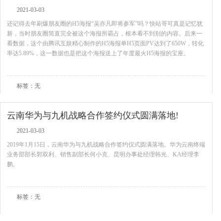
2021-03-03
还记得去年刷爆朋友圈的H5海报“吴亦凡即将参军”吗？快站哥可真是记忆犹
新，当时朋友圈简直完全被这个海报所霸占，根本看不到别的内容。后来一
看数据，这个由腾讯互娱精心制作的H5海报单H5页面PV达到了650W，转化
率达5.89%，这一数据也是把这个海报送上了年度最火H5海报的宝座。
查看全文
标签：无
云南华为与九机战略合作签约仪式圆满落地!
2021-03-03
2019年1月15日，云南华为与九机战略合作签约仪式圆满落地。华为云南终端
业务部部长郭双利、销售副部长何小克、昆明办事处经理韩光、KA经理李
鹏。
查看全文
标签：无