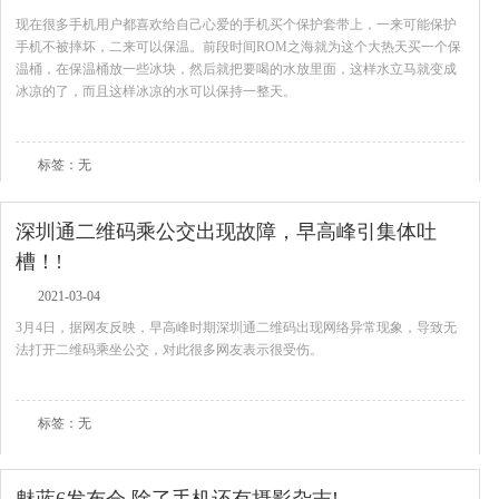
现在很多手机用户都喜欢给自己心爱的手机买个保护套带上，一来可能保护
手机不被摔坏，二来可以保温。前段时间ROM之海就为这个大热天买一个保
温桶，在保温桶放一些冰块，然后就把要喝的水放里面，这样水立马就变成
冰凉的了，而且这样冰凉的水可以保持一整天。
查看全文
标签：无
深圳通二维码乘公交出现故障，早高峰引集体吐
槽！!
2021-03-04
3月4日，据网友反映，早高峰时期深圳通二维码出现网络异常现象，导致无
法打开二维码乘坐公交，对此很多网友表示很受伤。
查看全文
标签：无