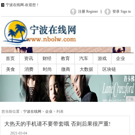
宁波在线网-欢迎您！
注册 Register
登录 Sign in
首页
资讯
财经
教育
汽车
游戏
企业
美食
消费
时尚
微商
大数据
区块链
广告
广告
您当前位置：
宁波在线网
>
企业
> 列表
大热天的手机请不要带套哦 否则后果很严重!
2021-03-04