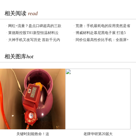
相关阅读
read
·
网红=流量？盘点口碑超高的三款
·
荒唐：手机最耗电的应用竟然是省
·
莱德斯控股TH1新型恒温材料云
·
博威材料赴慕尼黑电子展 打造5
·
大神手机又改写历史 首款千元内
·
同价位最高性价比手机：全面屏+
相关图库
hot
关键时刻能救命！这
老牌华研第20届大