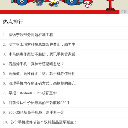
广告
热点排行
1、
探访宁波部分问题桩基工程
2、
安世亚太增材科技总部落户萧山，助力中
3、
木马病毒作案防不胜防，腾讯手机管家反
4、
石墨烯手机：真神奇还是瞎忽悠？
5、
高颜值、高性价比！这几款手机你值得拥
6、
清理手机内存的正确方式，画框框的那几
7、
早报：RedmiK30Pro或官宣华
8、
目前公认性价比最高的三款麒麟980手
9、
360 OS论坛高手现身：新手机一定
10、
苏宁手机蜜蜂节首个双料新品冠军诞生：