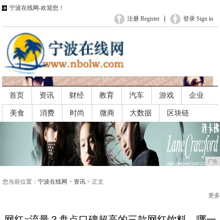
宁波在线网-欢迎您！
注册 Register
登录 Sign in
首页
资讯
财经
教育
汽车
游戏
企业
美食
消费
时尚
微商
大数据
区块链
广告
广告
您当前位置：
宁波在线网
>
资讯
> 正文
更多
网红=流量？盘点口碑超高的三款网红饮料，哪一