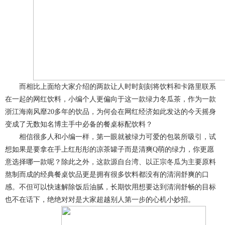
而相比上面给大家介绍的两款让人时时刻刻将饮料和卡路里联系
在一起的网红饮料，小编个人更偏向于这一款绿力冬瓜茶，作为一款
浙江海南风靡20多年的饮品，为何会在网红经济如此发达的今天摇身
变成了无数知名博主手中必备的餐桌标配饮料？
相信很多人和小编一样，第一眼就被绿力可爱的包装所吸引，试
想如果是要拿在手上红彤彤的凉茶罐子而是清爽Q萌的绿力，你更愿
意选择哪一款呢？除此之外，这款源自台湾、以正宗冬瓜为主要原料
熬制而成的经典餐桌饮品更是拥有很多饮料都没有的清润舒爽的口
感。不但可以快速解除饭后油腻，长期饮用想要达到清润舒畅的目标
也不在话下，绝绝对对是大家超越别人第一步的心机小妙招。