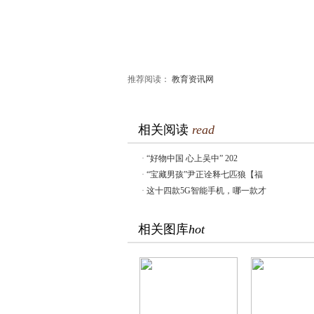
推荐阅读：
教育资讯网
相关阅读
read
·
“好物中国 心上吴中” 202
·
“宝藏男孩”尹正诠释七匹狼【福
·
这十四款5G智能手机，哪一款才
相关图库
hot