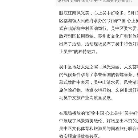
承办的“好物中国 心上吴中”2020吴中好物节启
眼底江南风光美，心上吴中好物多。5月
区临湖镇人民政府承办的“好物中国 心上
式在临湖柳舍村圆满举行。吴中区委常委
政府副区长周黎敏、苏州市文化广电和旅
出席了活动。活动现场发布了吴中特色好
上吴中”的独特魅力。
吴中区地处太湖之滨，风光秀丽、人文荟
的气候条件孕育了享誉全国的碧螺春茶、
幕式致辞中表示，吴中山清水秀、风物清
旅体验好物、地道农特好物、文创非遗好物
动吴中文旅产业高质量发展。
在现场播放的“好物中国 心上吴中”吴中
中展现了风景秀美绝伦、好物层出不穷的大
吴中区文化体育和旅游局与同程旅行联合
效实现旅游效益共享。