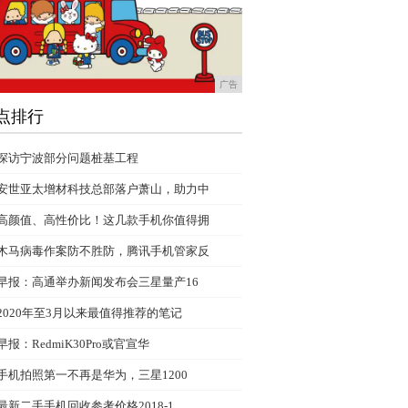
广告
点排行
探访宁波部分问题桩基工程
安世亚太增材科技总部落户萧山，助力中
高颜值、高性价比！这几款手机你值得拥
木马病毒作案防不胜防，腾讯手机管家反
早报：高通举办新闻发布会三星量产16
2020年至3月以来最值得推荐的笔记
早报：RedmiK30Pro或官宣华
手机拍照第一不再是华为，三星1200
最新二手手机回收参考价格2018-1