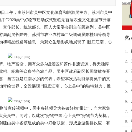
19日上午，由苏州市吴中区文化体育和旅游局主办、苏州市吴中
吴中”2020吴中好物节启动仪式暨临湖首届农业文化旅游节开幕
、宣传部长、统战部长、区人大常委会副主任顾建列，吴中区
游局副局长陆锋、苏州市农业农村局二级调研员陈桂娟等领导
热
物和精品线路等信息，为观众生动形象地展现了“眼底江南，心
1、
2、
萃、物产富饶，拥有众多A级景区和苏作非遗资源，得天独厚
3、
枇杷、杨梅等众多特色农产品。吴中区政府副区长周黎敏在开
嘉，自古就是江南水乡的代表，希望本次活动能够将吴中的文
4、
带给世界，全景展现 “眼底江南，心上吴中”的独特魅力，推
5、
6、
好物节宣传视频中，吴中各镇领导为各镇好物“带盐”，向大家集
7、
美吴中。同时，以此次“好物中国 心上吴中”好物节为契机，
8、
创建由吴中各镇组成的吴中好物联盟，形成旅游集群效应，有
9、