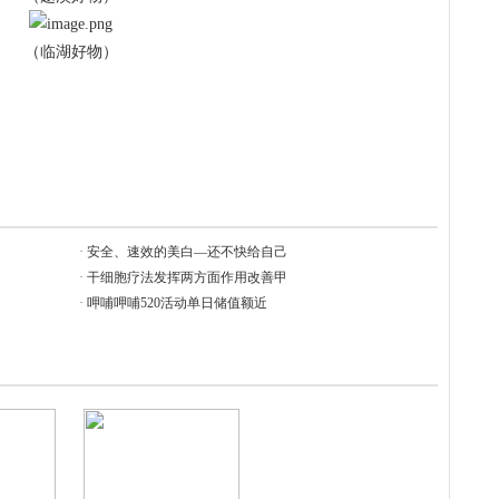
（临湖好物）
·
安全、速效的美白—还不快给自己
·
干细胞疗法发挥两方面作用改善甲
·
呷哺呷哺520活动单日储值额近