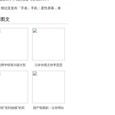
、
努比亚发布「手表」手机：柔性屏幕，体
彩图文
老牌华研第20届大型
32岁央视主持李思思
6张“笑到抽搐”的买
国产电视剧：让你明白