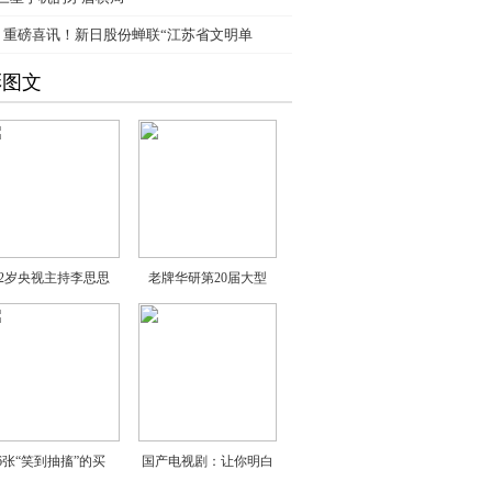
、
重磅喜讯！新日股份蝉联“江苏省文明单
彩图文
32岁央视主持李思思
老牌华研第20届大型
6张“笑到抽搐”的买
国产电视剧：让你明白