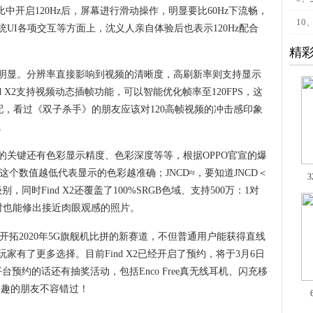
中开启120Hz后，屏幕进行滑动操作，明显要比60Hz下流畅，
10
UI各项交互等方面上，沈义人亲自体验后也表示120Hz配合
精
明显。分辨率直接影响到视频的清晰度，高刷新率则支持显示
d X2支持视频动态插帧功能，可以智能优化帧率至120FPS，这
搭配，看过《双子杀手》的朋友应该对120高帧视频的冲击感印象
。
的关键还有色彩显示精度、色彩深度等等，根据OPPO官宣的爆
≈，这个数值越低代表显示的色彩越准确；JNCD≈，要知道JNCD＜
时Find X2还覆盖了100%SRGB色域、支持500万：1对
时也能修出接近肉眼观感的照片。
，将开拓2020年5G旗舰机比拼的新赛道，不但普通用户能获得直线
有了更多选择。目前Find X2已经开启了预约，将于3月6日
预约的话还有抽奖活动，包括Enco Free真无线耳机、闪充移
感兴趣的朋友不容错过！