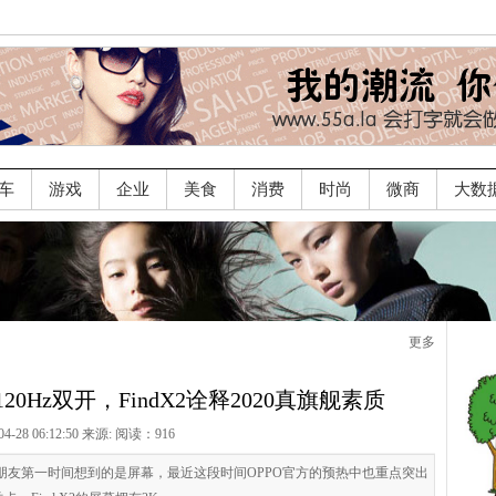
车
游戏
企业
美食
消费
时尚
微商
大数
更多
20Hz双开，FindX2诠释2020真旗舰素质
04-28 06:12:50 来源:
阅读：916
相信不少朋友第一时间想到的是屏幕，最近这段时间OPPO官方的预热中也重点突出