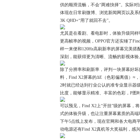
供的顺滑流畅，不会“两难抉择”。实际对比
体现在日常刷微博、浏览新闻网页以及系统
3K QHD+“用了就回不去”。
尤其是在看剧、看电影时，体验升级同样
更高帧率的视频，OPPO官方还实锤了Fin
样一来便和120Hz高刷新率的屏幕完美
深刻，能获得更为清晰、流畅的影视体验
除了分辨率和刷新率，评判一块屏幕好坏
料，Find X2屏幕的ΔE（色彩偏离值）
2时就已经达到行业公认的准专业显示器级别，同
比度，能够显示精准、丰富的色彩，P图
可以预见，Find X2上“开挂”级的屏幕
式的体验升级，也让注重屏幕素质的高端玩家
下午5点线上发布，现在官网和各大电商平台
动电源还有Find X2真机等大奖福利，