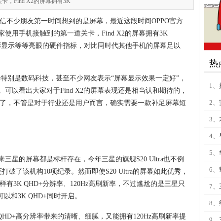
Find X2的屏幕拥有3K
X2，相信不少朋友第一时间想到的是屏幕，最近这段时间OPPO官方
用手机接触到的第一道关卡，Find X2的屏幕拥有3K
bit色彩显示等等亮眼的硬件指标，对比同时代其他手机的屏幕足以
热
议，特别是数码科技，甚至不少网友表示“屏幕显示效果一定好”，
1、
可以看出大家对于Find X2的屏幕表现还是相当认和期待的，
2、
幕了，不管是对于行业还是用户而言，确实需要一款补足屏幕短
3、
4、
5、
星的屏幕都是标杆存在，今年三星的旗舰S20 Ultra也不例
6、
价，还打破了该机构10项纪录。然而即使S20 Ultra的屏幕如此优秀，
同样有3K QHD+分辨率、120Hz高刷新率，不过尴尬的是三星只
7、
X2可以和3K QHD+同时开启。
8、
K QHD+高分辨率带来的清晰、细腻，又能拥有120Hz高刷新率提
9、