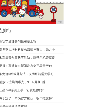
广告
点排行
探访宁波部分问题桩基工程
安世亚太增材科技总部落户萧山，助力中
木马病毒作案防不胜防，腾讯手机管家反
早报：高通举办新闻发布会三星量产16
华为这6种截屏方法，友商可能需要学习
魅族17渲染图曝光，90Hz屏幕+后
三星 S20系列上手：它就是你的20
终于定了！华为官方确认：明年推支持5
三星手机的矛盾棋局