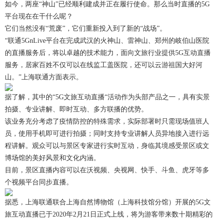
如今，两座“神山”已经顺利建成并正在履行使命。那么当时直播的5G
平台现在在干什么呢？
它们当然没有“荒废”，它们重新投入到了新的“战场”。
“联通5GnLive平台在完成武汉的火神山、雷神山、郑州的岐伯山医院
的直播服务后，将以卓越的技术能力，面向文旅行业提供5G互动直播
服务，居家百姓不仅可以在线监工盖医院，还可以云游祖国大好河
山。”上海联通方面表示。
据了解，其中的“5G文旅互动直播“活动作为头部产品之一，具有实景
拍摄、专业讲解、即时互动、多方联播的优势。
该业务充分考虑了疫情防控的特殊需求，实际部署时只需现场值班人
员，使用手机即可进行拍摄；同时支持专业讲解人员异地接入进行远
程讲解。观众可以与景区专家进行实时互动，身临其境感受景区或文
博场馆的美好风景和文化内涵。
目前，景区直播内容可以在沃视频、央视网、快手、斗鱼、虎牙等多
个视频平台同步直播。
据悉，上海联通联合上海自然博物馆（上海科技馆分馆）开展的5G文
旅互动直播已于2020年2月21日正式上线，将为游客带来数十期精彩的