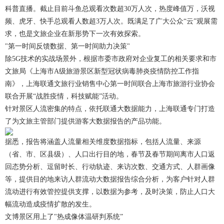
科普直播。截止目前斗鱼总观看次数超30万人次，热度峰值万，沃视
频、虎牙、快手总观看人数超3万人次。既满足了广大公众“云”观展需
求，也是文旅企业在新形势下一次有效探索。
"第一时间反馈数据、第一时间助力决策"
除5G技术的实战场景外，根据市委市政府对企业复工的相关要求和市
文旅局《上海市A级旅游景区新型冠状病毒肺炎疫情防控工作指
南》，上海联通文旅行业销售中心第一时间联合上海市旅游行业协会
联合开展“战胜疫情，科技赋能”活动。
针对景区人流密集的特点，依托联通大数据能力，上海联通专门打造
了为文旅主管部门提供游客大数据报告的产品功能。
据悉，报告将涵盖人流量相关维度数据指标，包括人流量、来源
（省、市、区县级）、人口出行目的地，春节及春节期间离市人口返
回态势分析、逗留时长、行动轨迹、来访次数、交通方式、人群画像
等，提供目的地来访人群流动大数据报告综合分析，为客户针对人群
流动进行有效管控提供支撑，以数据为参考，及时决策，防止人口大
幅流动造成疫情扩散的发生。
文博景区用上了"热成像体温研判系统”