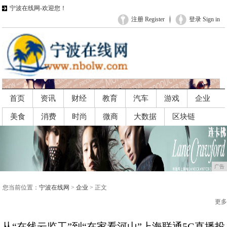
宁波在线网-欢迎您！
注册 Register
登录 Sign in
首页
资讯
财经
教育
汽车
游戏
企业
美食
消费
时尚
微商
大数据
区块链
广告
广告
您当前位置：
宁波在线网
>
企业
> 正文
更多
从“在线云监工”到“在家看河山”上海联通5G直播投