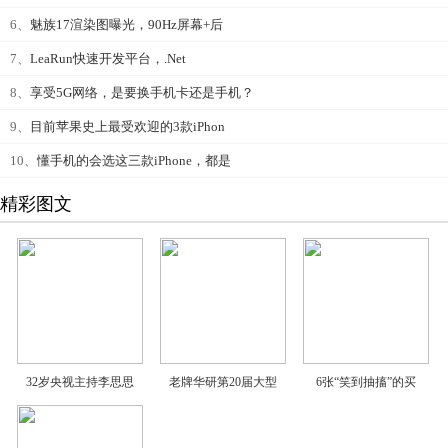
6、
魅族17渲染图曝光，90Hz屏幕+后
7、
LeaRun快速开发平台，.Net
8、
享受5G网络，是要换手机卡还是手机？
9、
目前苹果史上最受欢迎的3款iPhon
10、
懂手机的会选这三款iPhone，都是
精彩图文
32岁央视主持李思思
老牌华研第20届大型
6张“笑到抽搐”的买