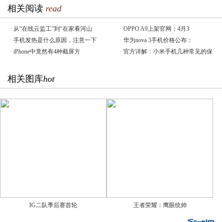
相关阅读
read
·
从“在线云监工”到“在家看河山
·
OPPO A9上架官网：4月3
·
手机发热是什么原因，注意一下
·
华为nova 3手机价格公布：
·
iPhone中竟然有4种截屏方
·
官方详解：小米手机几种常见的保
相关图库
hot
IG二队季后赛首轮
王者荣耀：鹰眼统帅