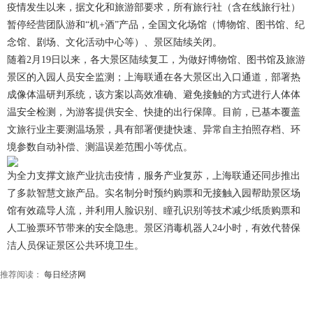
疫情发生以来，据文化和旅游部要求，所有旅行社（含在线旅行社）
暂停经营团队游和“机+酒”产品，全国文化场馆（博物馆、图书馆、纪
念馆、剧场、文化活动中心等）、景区陆续关闭。
随着2月19日以来，各大景区陆续复工，为做好博物馆、图书馆及旅游
景区的入园人员安全监测；上海联通在各大景区出入口通道，部署热
成像体温研判系统，该方案以高效准确、避免接触的方式进行人体体
温安全检测，为游客提供安全、快捷的出行保障。目前，已基本覆盖
文旅行业主要测温场景，具有部署便捷快速、异常自主拍照存档、环
境参数自动补偿、测温误差范围小等优点。
为全力支撑文旅产业抗击疫情，服务产业复苏，上海联通还同步推出
了多款智慧文旅产品。实名制分时预约购票和无接触入园帮助景区场
馆有效疏导人流，并利用人脸识别、瞳孔识别等技术减少纸质购票和
人工验票环节带来的安全隐患。景区消毒机器人24小时，有效代替保
洁人员保证景区公共环境卫生。
推荐阅读：
每日经济网