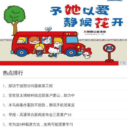
广告
热点排行
1、
探访宁波部分问题桩基工程
2、
安世亚太增材科技总部落户萧山，助力中
3、
木马病毒作案防不胜防，腾讯手机管家反
4、
早报：高通举办新闻发布会三星量产16
5、
华为这6种截屏方法，友商可能需要学习